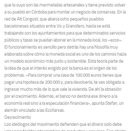
que lo suyo son las mermeladas artesanales y tiene previsto volver
a su pueblo en Córdoba para montar un negocio de conservas. En la
red de Alt Congost, que abarca ocho pequeños pueblos
barceloneses situados entre Vic y Granollers, hasta se está
trabajando con los ayuntamientos para que determinados servicios
públicos y tasas se puedan abonar en la moneda local, los «ecos».
El funcionamiento es sencillo pero detrás hay una filosofía muy
elaborada sobre cómo la moneda social es uno de los caminos hacia
un modelo económico más justo y sostenible. Esta teoría parte de
la idea de que el interés exigido por la banca es el origen de los
problemas. «Para comprar una casa de 100.000 euros tienes que
pagar una hipoteca de 200.000 y, para devolverla, te ves obligado a
ingresar mucho más de lo que vale la vivienda. De ahí la obsesión
por el crecimiento. Además, el banco no destina ese dinero a la
economía real sino a la especulación financiera», apunta Stefan, un
alemán vinculado a las EcoXarxas.
Decrecimiento
Los ideólogos del movimiento defienden que el dinero solo debe