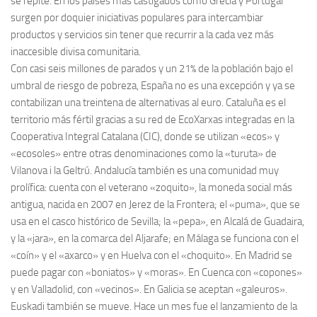
se repite. En los países más castigados como Grecia y Portugal
surgen por doquier iniciativas populares para intercambiar
productos y servicios sin tener que recurrir a la cada vez más
inaccesible divisa comunitaria.
Con casi seis millones de parados y un 21% de la población bajo el
umbral de riesgo de pobreza, España no es una excepción y ya se
contabilizan una treintena de alternativas al euro. Cataluña es el
territorio más fértil gracias a su red de EcoXarxas integradas en la
Cooperativa Integral Catalana (CIC), donde se utilizan «ecos» y
«ecosoles» entre otras denominaciones como la «turuta» de
Vilanova i la Geltrú. Andalucía también es una comunidad muy
prolífica: cuenta con el veterano «zoquito», la moneda social más
antigua, nacida en 2007 en Jerez de la Frontera; el «puma», que se
usa en el casco histórico de Sevilla; la «pepa», en Alcalá de Guadaira,
y la «jara», en la comarca del Aljarafe; en Málaga se funciona con el
«coín» y el «axarco» y en Huelva con el «choquito». En Madrid se
puede pagar con «boniatos» y «moras». En Cuenca con «copones»
y en Valladolid, con «vecinos». En Galicia se aceptan «galeuros».
Euskadi también se mueve. Hace un mes fue el lanzamiento de la