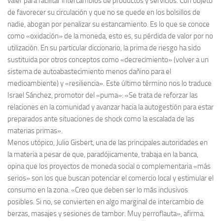
valer para facilitar intercambios de productos y servicios. Con objeto
de favorecer su circulación y que no se quede en los bolsillos de
nadie, abogan por penalizar su estancamiento. Es lo que se conoce
como «oxidación» de la moneda, esto es, su pérdida de valor por no
utilización. En su particular diccionario, la prima de riesgo ha sido
sustituida por otros conceptos como «decrecimiento» (volver a un
sistema de autoabastecimiento menos dañino para el
medioambiente) y «resiliencia». Este último término nos lo traduce
Israel Sánchez, promotor del «puma»: «Se trata de reforzar las
relaciones en la comunidad y avanzar hacia la autogestión para estar
preparados ante situaciones de shock como la escalada de las
materias primas».
Menos utópico, Julio Gisbert, una de las principales autoridades en
la materia a pesar de que, paradójicamente, trabaja en la banca,
opina que los proyectos de moneda social o complementaria «más
serios» son los que buscan potenciar el comercio local y estimular el
consumo en la zona. «Creo que deben ser lo más inclusivos
posibles. Si no, se convierten en algo marginal de intercambio de
berzas, masajes y sesiones de tambor. Muy perroflauta», afirma.