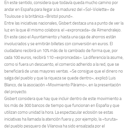
En este sentido, considera que todavía queda mucho camino por
andar en España para llegar a la madurez del «Sol-Violette» de
Toulouse o la británica «Bristol pound».
Entre las iniciativas nacionales, Gisbert destaca una a punto de ver la
luz en la que él mismo colabora: el «expronceda» de Almendralejo.
En este caso el Ayuntamiento y hasta una caja de ahorros están
involucrados y se emitirán billetes con conversión en euros. El
ciudadano recibirá un 10% más de lo cambiado de forma que, por
cada 100 euros, recibirá 110 «exproncedas». La diferencia la asume,
como si fuera un descuento, el comercio adherido a la red, que se
beneficiará de unas mayores ventas. «Se consigue que el dinero no
salga del pueblo y que la riqueza se quede dentro», explicó Luis
Blanco, de la asociación «Movimiento Páramo», en la presentación
del proyecto.
Gisbert considera que hay que incluir dentro de este movimiento a
los más de 300 bancos de tiempo que funcionan en España y que
utilizan como unidad la hora. La espectacular eclosión se estas
iniciativas ha llamada la atención fuera y, por ejemplo, la «turuta»
del pueblo pesquero de Vilanova ha sido ensalzada por el