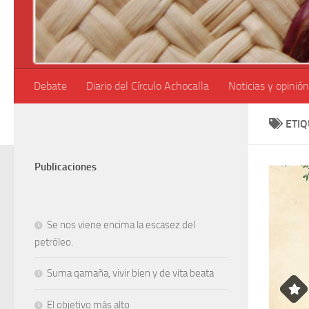
Debate
Diario del Círculo Achocalla
Noticias y opinión
ETI
Publicaciones
Se nos viene encima la escasez del
petróleo.
Suma qamaña, vivir bien y de vita beata
El objetivo más alto