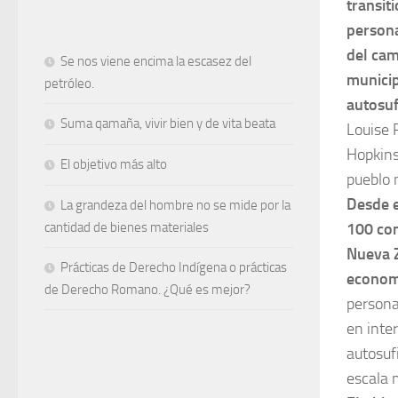
transit
persona
del cam
Se nos viene encima la escasez del
municip
petróleo.
autosuf
Suma qamaña, vivir bien y de vita beata
Louise 
Hopkins
El objetivo más alto
pueblo n
Desde e
La grandeza del hombre no se mide por la
100 com
cantidad de bienes materiales
Nueva Z
Prácticas de Derecho Indígena o prácticas
economí
de Derecho Romano. ¿Qué es mejor?
persona
en inter
autosuf
escala 