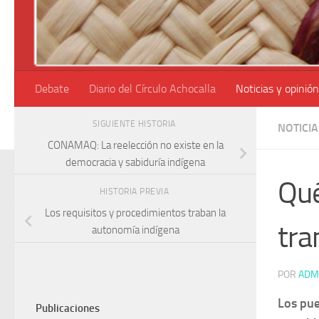
Debate
Diario del Círculo Achocalla
Noticias y opinión
SIGUIENTE HISTORIA
NOTICIA
CONAMAQ: La reelección no existe en la
democracia y sabiduría indígena
Qué
HISTORIA PREVIA
Los requisitos y procedimientos traban la
tra
autonomía indígena
POR
ADM
Los pue
Publicaciones