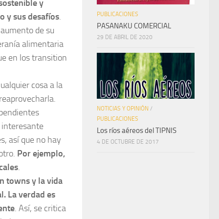
sostenible y
PUBLICACIONES
o y sus desafíos
.
PASANAKU COMERCIAL
l aumento de su
29 DE ABRIL DE 2020
eranía alimentaria
ue en los transition
ualquier cosa a la
 reaprovecharla.
NOTICIAS Y OPINIÓN
/
ependientes
PUBLICACIONES
 interesante
Los ríos aéreos del TIPNIS
s, así que no hay
4 DE OCTUBRE DE 2017
otro.
Por ejemplo,
cales
.
on towns y la vida
l. La verdad es
ente
. Así, se critica