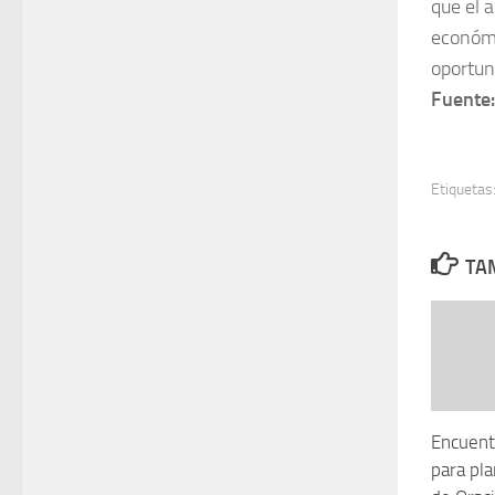
que el a
económi
oportun
Fuente
Etiquetas
TAM
Encuentr
para pla