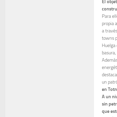
El obje
constru
Para el
propia 
a través
towns p
Huelga d
basura,
Además,
energét
destaca
un patr
en Totn
A un ni
sin pet
que est