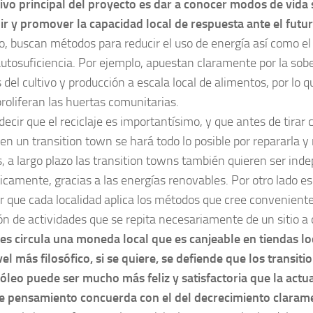
tivo principal del proyecto es dar a conocer modos de vida 
ir y promover la capacidad local de respuesta ante el futur
lo, buscan métodos para reducir el uso de energía así como e
autosuficiencia. Por ejemplo, apuestan claramente por la sob
 del cultivo y producción a escala local de alimentos, por lo q
roliferan las huertas comunitarias.
ecir que el reciclaje es importantísimo, y que antes de tirar c
 en un transition town se hará todo lo posible por repararla y
 a largo plazo las transition towns también quieren ser ind
icamente, gracias a las energías renovables. Por otro lado es
r que cada localidad aplica los métodos que cree conveniente
ón de actividades que se repita necesariamente de un sitio a 
es circula una moneda local que es canjeable en tiendas lo
vel más filosófico, si se quiere, se defiende que los transiti
róleo puede ser mucho más feliz y satisfactoria que la actua
e pensamiento concuerda con el del decrecimiento claram