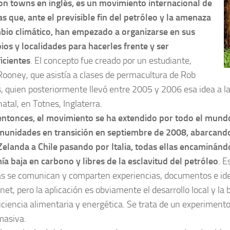
ion towns en inglés, es un movimiento internacional de
s que, ante el previsible fin del petróleo y la amenaza
bio climático, han empezado a organizarse en sus
ios y localidades para hacerles frente y ser
icientes
. El concepto fue creado por un estudiante,
Rooney, que asistía a clases de permacultura de Rob
, quien posteriormente llevó entre 2005 y 2006 esa idea a la
atal, en Totnes, Inglaterra.
ntonces, el movimiento se ha extendido por todo el mundo
unidades en transición en septiembre de 2008, abarcand
elanda a Chile pasando por Italia, todas ellas encaminánd
a baja en carbono y libres de la esclavitud del petróleo
. E
s se comunican y comparten experiencias, documentos e id
net, pero la aplicación es obviamente el desarrollo local y la
iciencia alimentaria y energética. Se trata de un experimento
masiva.