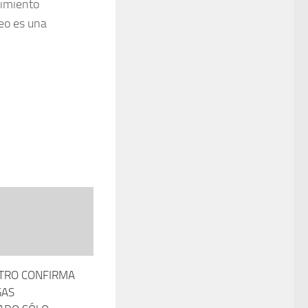
cimiento
eo es una
STRO CONFIRMA
GAS