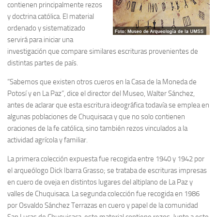
contienen principalmente rezos
y doctrina católica. El material
ordenado y sistematizado
servirá para iniciar una
investigación que compare similares escrituras provenientes de
distintas partes de país.
“Sabemos que existen otros cueros en la Casa de la Moneda de
Potosí y en La Paz”, dice el director del Museo, Walter Sánchez,
antes de aclarar que esta escritura ideográfica todavía se emplea en
algunas poblaciones de Chuquisaca y que no solo contienen
oraciones de la fe católica, sino también rezos vinculados a la
actividad agrícola y familiar.
La primera colección expuesta fue recogida entre 1940 y 1942 por
el arqueólogo Dick Ibarra Grasso; se trataba de escrituras impresas
en cuero de oveja en distintos lugares del altiplano de La Paz y
valles de Chuquisaca. La segunda colección fue recogida en 1986
por Osvaldo Sánchez Terrazas en cuero y papel de la comunidad
San Lucas de Chuquisaca, este material contiene rezos. Junto a este