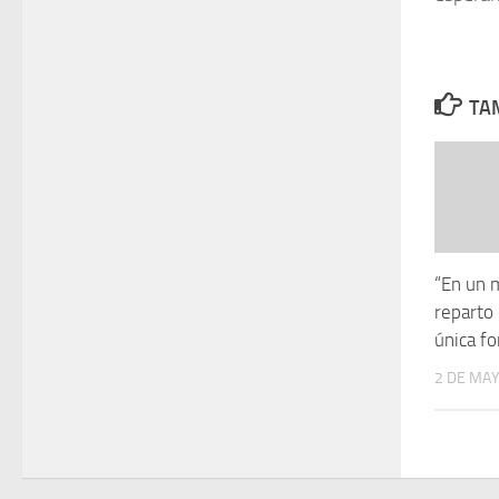
TAM
“En un 
reparto 
única fo
2 DE MAY