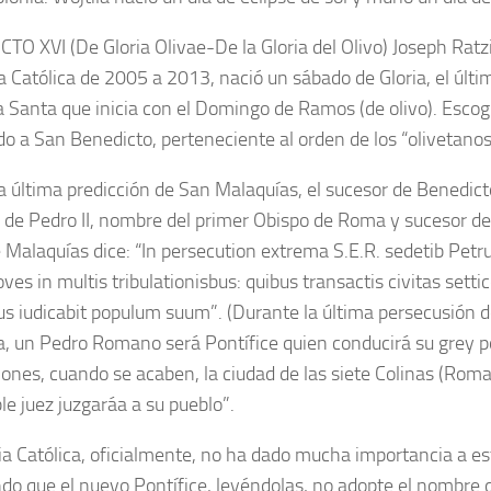
TO XVI (De Gloria Olivae-De la Gloria del Olivo) Joseph Ratzi
sia Católica de 2005 a 2013, nació un sábado de Gloria, el últ
Santa que inicia con el Domingo de Ramos (de olivo). Esco
o a San Benedicto, perteneciente al orden de los “olivetanos
a última predicción de San Malaquías, el sucesor de Benedict
de Pedro II, nombre del primer Obispo de Roma y sucesor de J
 Malaquías dice: “In persecution extrema S.E.R. sedetib Pet
ves in multis tribulationisbus: quibus transactis civitas settico
s iudicabit populum suum”. (Durante la última persecusión de
 un Pedro Romano será Pontífice quien conducirá su grey 
ciones, cuando se acaben, la ciudad de las siete Colinas (Roma
le juez juzgaráa a su pueblo”.
sia Católica, oficialmente, no ha dado mucha importancia a es
do que el nuevo Pontífice, leyéndolas, no adopte el nombre 