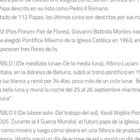
Papa descrito en su lista como Pedro II Romano.
istado de 112 Papas, los últimos cinco son descritos por sus n
I (Flos Florum-Flor de Flores), Giovanni Battista Montini na
fue elegido Pontífice Máximo de la Iglesia Católica en 1963, e
arecen tres flores de lis.
BLO I (De meditate lunae-De la media luna), Albino Luciani 
Italia, en la diócesis de Belluno, subió al trono pontificio en 
a luz blanca y reinó por 34 días, poco más de un ciclo lunar. B
ca bella luna y murió la noche del 25 al 26 septiembre mientra
luna”.
BLO II (De labore solis-Del trabajo del sol). Karol Wojtila Po
05. Durante la II Guerra Mundial, el futuro papa de la Iglesia
 como minero y luego como obrero en una fábrica de product
lonia. Wojtila nació un día de eclipse de sol y murió un día de 