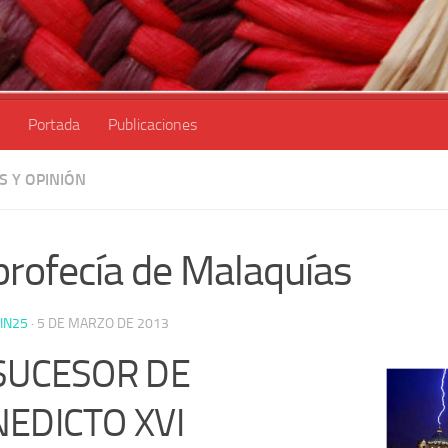
Portada
Publicaciones
S Y OPINIÓN
profecía de Malaquías
IN25
·
5 DE MARZO DE 2013
SUCESOR DE
EDICTO XVI