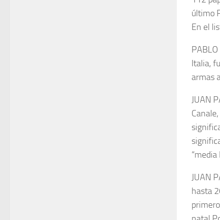
último 
En el l
PABLO V
Italia, 
armas ap
JUAN PA
Canale, 
signific
signifi
“media 
JUAN PA
hasta 20
primero
natal Po