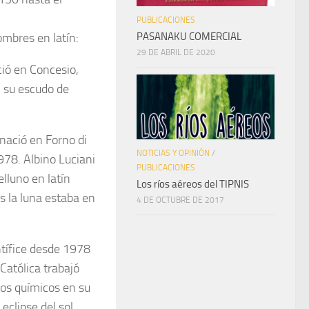
PUBLICACIONES
PASANAKU COMERCIAL
ombres en latín:
29 DE ABRIL DE 2020
ció en Concesio,
n su escudo de
nació en Forno di
NOTICIAS Y OPINIÓN
/
1978. Albino Luciani
PUBLICACIONES
elluno en latín
Los ríos aéreos del TIPNIS
s la luna estaba en
4 DE OCTUBRE DE 2017
ntífice desde 1978
 Católica trabajó
os químicos en su
eclipse del sol.