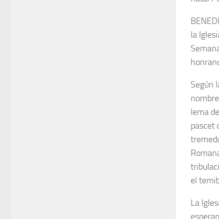
BENEDIC
la Igle
Semana 
honrand
Según l
nombre 
lema de
pascet o
tremedu
Romana,
tribula
el temib
La Igle
esperan