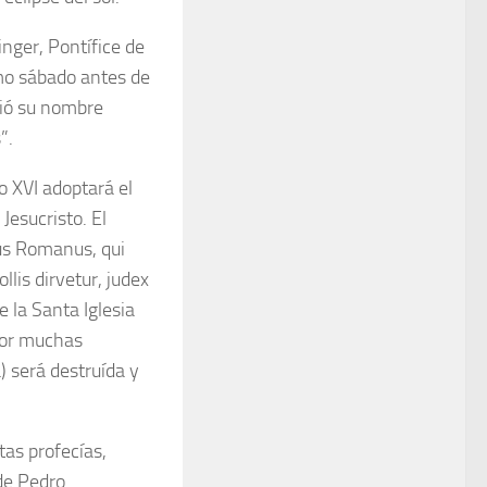
nger, Pontífice de
imo sábado antes de
gió su nombre
”.
o XVI adoptará el
esucristo. El
rus Romanus, qui
llis dirvetur, judex
 la Santa Iglesia
por muchas
) será destruída y
tas profecías,
de Pedro.