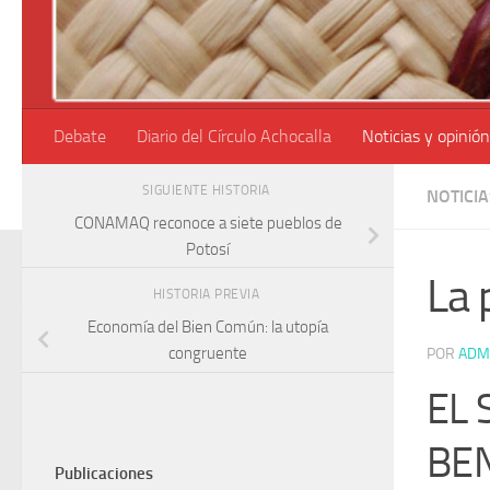
Debate
Diario del Círculo Achocalla
Noticias y opinión
SIGUIENTE HISTORIA
NOTICIA
CONAMAQ reconoce a siete pueblos de
Potosí
La 
HISTORIA PREVIA
Economía del Bien Común: la utopía
congruente
POR
ADM
EL 
BEN
Publicaciones