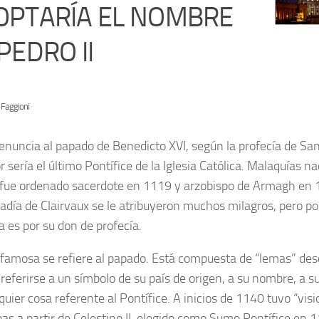
OPTARÍA EL NOMBRE
PEDRO II
 Faggioni
renuncia al papado de Benedicto XVI, según la profecía de Sa
 sería el último Pontífice de la Iglesia Católica. Malaquías na
fue ordenado sacerdote en 1119 y arzobispo de Armagh en 
badía de Clairvaux se le atribuyeron muchos milagros, pero po
a es por su don de profecía.
famosa se refiere al papado. Está compuesta de “lemas” desc
referirse a un símbolo de su país de origen, a su nombre, a 
quier cosa referente al Pontífice. A inicios de 1140 tuvo “vis
as a partir de Celestino II, elegido como Sumo Pontífice en 