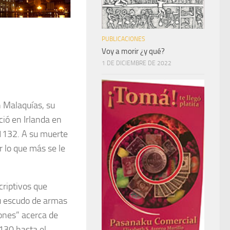
PUBLICACIONES
Voy a morir ¿y qué?
1 DE DICIEMBRE DE 2022
n Malaquías, su
ció en Irlanda en
1132. A su muerte
r lo que más se le
riptivos que
su escudo de armas
iones” acerca de
1130 hasta el