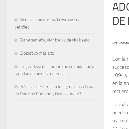
AD
DE 
Se nos viene encima la escasez del
petróleo.
Suma qamaña, vivir bien y de vita beata
Por: Rodolfo
El objetivo más alto
Con la 
succesor
La grandeza del hombre no se mide por la
cantidad de bienes materiales
1094 y 
en la a
Prácticas de Derecho Indígena o prácticas
recuerd
de Derecho Romano. ¿Qué es mejor?
La más 
pueden 
o a cual
112 pap