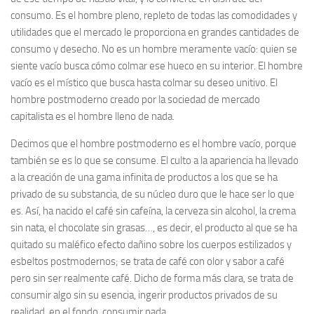
consumo. Es el hombre pleno, repleto de todas las comodidades y
utilidades que el mercado le proporciona en grandes cantidades de
consumo y desecho. No es un hombre meramente
vacío
: quien se
siente vacío busca cómo colmar ese hueco en su interior. El hombre
vacío
es el místico que busca hasta colmar su deseo unitivo. El
hombre postmoderno creado por la sociedad de mercado
capitalista es el hombre
lleno de nada.
Decimos que el hombre postmoderno es el hombre vacío, porque
también se es lo que se consume. El culto a la apariencia ha llevado
a la creación de una gama infinita de productos a los que se ha
privado de su substancia, de su núcleo duro que le hace ser lo que
es. Así, ha nacido el café sin cafeína, la cerveza sin alcohol, la crema
sin nata, el chocolate sin grasas…, es decir, el producto al que se ha
quitado su maléfico efecto dañino sobre los cuerpos estilizados y
esbeltos postmodernos; se trata de café con olor y sabor a café
pero sin ser realmente café. Dicho de forma más clara, se trata de
consumir algo sin su esencia, ingerir productos privados de su
realidad, en el fondo, consumir nada.