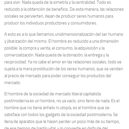
para vivir. Nada queda de la simetría y la centralidad. Todo es
reducido a la obtención de beneficio. De esta manera, las relaciones
sociales se pervierten, dejan de
producir
seres humanos para
producir los individuos productores y consumidores.
A esto es a lo que llamamos unidimensionalización del ser humano
y
jibarización
del mismo. El hombre es reducido a una dimensión
posible: la compra y venta, el consumo, la adquisición y la
comercialización. Nada queda de la donación, la entrega y la
reciprocidad. Ya no cabe el amor en las relaciones sociales, todo se
sujeta a la mera prostitución de los seres humanos, que se venden
al precio de mercado para poder conseguir los productos del
mercado.
El hombre de la sociedad de mercado liberal capitalista
postmoderna es un hombre, no ya vacío, sino
lleno de nada
. Es el
hombre que no tiene anhelo ni utopía, es el hombre que se
satisface con todos los gadgets de la sociedad postmoderna. Se
llena de aparatos que le hacen perder un poco más de su tiempo,
de ese tiempo de hastío vital, y lo convierte en disfrute del