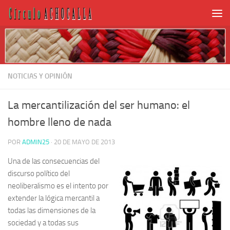
NOTICIAS Y OPINIÓN
La mercantilización del ser humano: el
hombre lleno de nada
POR
ADMIN25
·
20 DE MAYO DE 2013
Una de las consecuencias del
discurso político del
neoliberalismo es el intento por
extender la lógica mercantil a
todas las dimensiones de la
sociedad y a todas sus